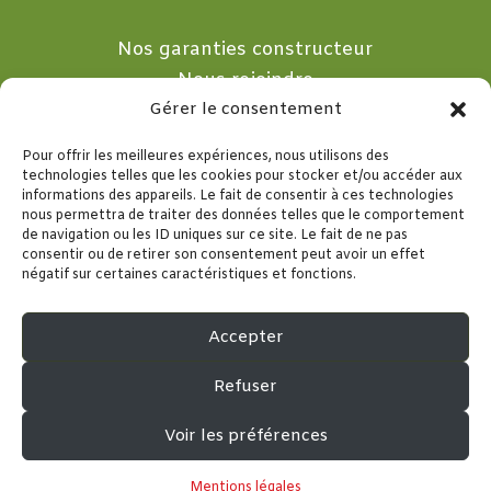
Nos garanties constructeur
Nous rejoindre
Nous contacter
Gérer le consentement
Pour offrir les meilleures expériences, nous utilisons des

technologies telles que les cookies pour stocker et/ou accéder aux
informations des appareils. Le fait de consentir à ces technologies
nous permettra de traiter des données telles que le comportement
10 Rue de la Merlette
de navigation ou les ID uniques sur ce site. Le fait de ne pas
consentir ou de retirer son consentement peut avoir un effet
77260 SEPT SORTS
négatif sur certaines caractéristiques et fonctions.

Accepter
01.60.22.40.22
Refuser
Voir les préférences
Mentions légales