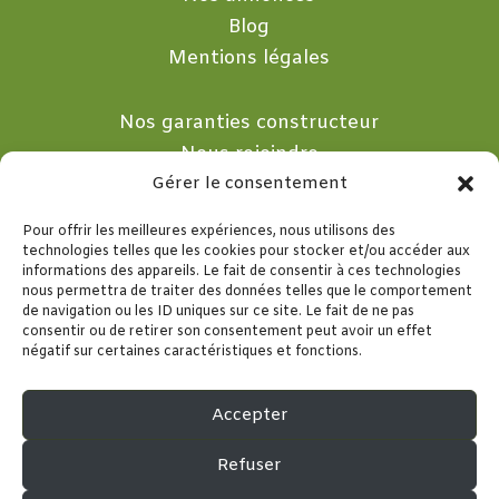
Blog
Mentions légales
Nos garanties constructeur
Nous rejoindre
Nous contacter
Gérer le consentement
Pour offrir les meilleures expériences, nous utilisons des

technologies telles que les cookies pour stocker et/ou accéder aux
informations des appareils. Le fait de consentir à ces technologies
nous permettra de traiter des données telles que le comportement
10 Rue de la Merlette
de navigation ou les ID uniques sur ce site. Le fait de ne pas
consentir ou de retirer son consentement peut avoir un effet
77260 SEPT SORTS
négatif sur certaines caractéristiques et fonctions.

Accepter
01.60.22.40.22
Refuser